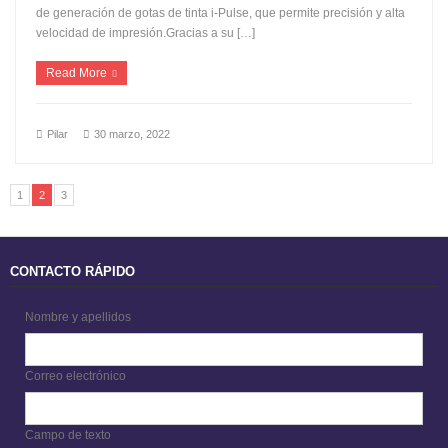
de generación de gotas de tinta i-Pulse, que permite precisión y alta
velocidad de impresión.Gracias a su […]
Read More
Pilar
30 marzo, 2022
1
2
3
CONTACTO RÁPIDO
Nombre y apellidos
Correo electrónico
Campo de texto