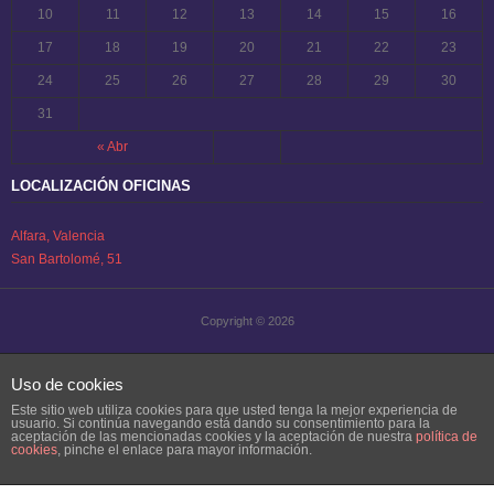
10
11
12
13
14
15
16
17
18
19
20
21
22
23
24
25
26
27
28
29
30
31
« Abr
LOCALIZACIÓN OFICINAS
Alfara, Valencia
San Bartolomé, 51
Copyright © 2026
Uso de cookies
Este sitio web utiliza cookies para que usted tenga la mejor experiencia de
usuario. Si continúa navegando está dando su consentimiento para la
aceptación de las mencionadas cookies y la aceptación de nuestra
política de
cookies
, pinche el enlace para mayor información.