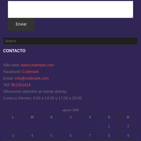
Enviar
CONTACTO
Sitio web:
www.codimark.com
Facebook:
Codimark
Email:
info@codimark.com
Telf:
961301818
Ofrecemos atención al cliente directa
Lunes a Viernes: 9:00 a 14:00 y 17:00 a 20:00
agosto 2026
L
M
X
J
V
S
D
1
2
3
4
5
6
7
8
9