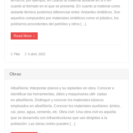
térmicos, por ejemplo, en cuanto al material aislante en sí o en
cuanto al formato en el que se presenta. En cuanto al material como
aislante térmico podemos diferenciar entre: Aislantes sintéticos. Son
aquellos compuestos por materiales sintéticos como el plástico, los
polímeros procedentes del petróleo y otros […]
Read More
Pilar
5 abril, 2022
Obras
Albañilería: Interpretar planos y su replanteo en obra. Conocer e
identificar las herramientas, útiles y maquinarias utili- zadas
en albañilería. Distinguir y conocer los materiales básicos
empleados en albañilería. Conocer los materiales auxiliares: áridos,
cal, yeso, agua, cemento, etc. Obra civil: Una obra civil es aquella
que se desarrolla con infraestructuras que van dirigidas a la
población. Las obras civiles pueden […]