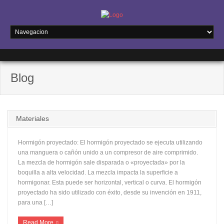
Blog
Materiales
Hormigón proyectado: El hormigón proyectado se ejecuta utilizando
una manguera o cañón unido a un compresor de aire comprimido.
La mezcla de hormigón sale disparada o «proyectada» por la
boquilla a alta velocidad. La mezcla impacta la superficie a
hormigonar. Esta puede ser horizontal, vertical o curva. El hormigón
proyectado ha sido utilizado con éxito, desde su invención en 1911,
para una […]
Read More