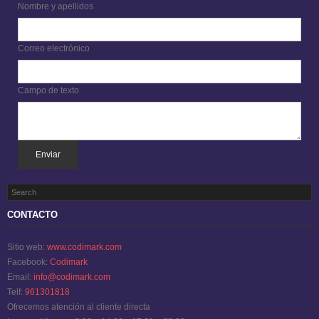
Nombre y apellidos
Correo electrónico
Campo de texto
Enviar
CONTACTO
Sitio web:
www.codimark.com
Facebook:
Codimark
Email:
info@codimark.com
Telf:
961301818
Ofrecemos atención al cliente directa