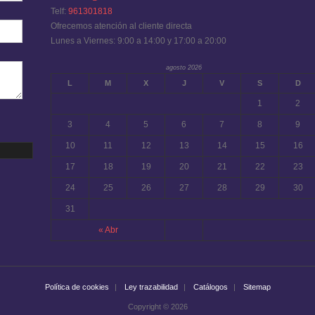
Telf:
961301818
Ofrecemos atención al cliente directa
Lunes a Viernes: 9:00 a 14:00 y 17:00 a 20:00
agosto 2026
L
M
X
J
V
S
D
1
2
3
4
5
6
7
8
9
10
11
12
13
14
15
16
17
18
19
20
21
22
23
24
25
26
27
28
29
30
31
« Abr
Política de cookies
Ley trazabilidad
Catálogos
Sitemap
Copyright © 2026