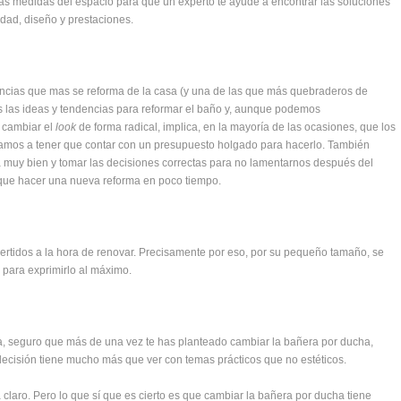
 las medidas del espacio para que un experto te ayude a encontrar las soluciones
dad, diseño y prestaciones.
tancias que mas se reforma de la casa (y una de las que más quebraderos de
s las ideas y tendencias para reformar el baño y, aunque podemos
 cambiar el
look
de forma radical, implica, en la mayoría de las ocasiones, que los
vamos a tener que contar con un presupuesto holgado para hacerlo. También
ma muy bien y tomar las decisiones correctas para no lamentarnos después del
er que hacer una nueva reforma en poco tiempo.
rtidos a la hora de renovar. Precisamente por eso, por su pequeño tamaño, se
 para exprimirlo al máximo.
sa, seguro que más de una vez te has planteado cambiar la bañera por ducha,
ecisión tiene mucho más que ver con temas prácticos que no estéticos.
 claro. Pero lo que sí que es cierto es que cambiar la bañera por ducha tiene