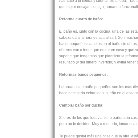
Acércate a tu tienda y cuéntanos tu idea. Trae
que mejor encajan contigo, aunando funcionali
Reforma cuarto de baño:
El baño es, junto con la cocina, una de las es
cabeza da a la hora de actualizar). Son mucha
hacer
pequeños cambios en el baño sin obras,
obreros van a tener que entrar en casa y que 
supone que tengamos que
planificar la refor
resultado (y del dinero invertido) y evitar ten
Reformas baños pequeños:
Los cuartos de baño pequeños son los más dive
hace necesario echar toda la leña en el asador
Cambiar baño por ducha:
Si eres de los que todavía tiene bañera en ca
pero no te decides. Muy a menudo, tomar esa d
Te puede gustar más una cosa que la otra, está