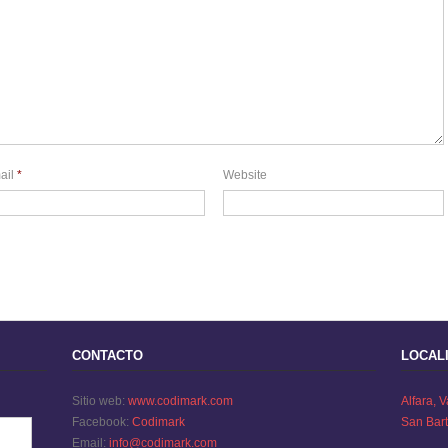
ail
*
Website
CONTACTO
LOCALI
Sitio web:
www.codimark.com
Alfara, 
Facebook:
Codimark
San Bar
Email:
info@codimark.com