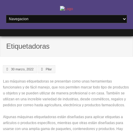
Etiquetadoras
30 marzo, 2022
Pilar
Las máquinas etiquetadoras se presentan como unas herramientas
funcionales y de fácil manejo, que nos permiten marcar todo tipo de productos
u objetos y se pueden utilizar de manera profesional o en casa. También se
utilizan en una increíble variedad de industrias, desde cosméticos, regalos y
pedidos por correo hasta agricultura, electrónica y productos farmacéuticos.
Algunas máquinas etiquetadoras están diseñadas para aplicar etiquetas a
artículos o productos específicos, mientras que otras están diseñadas para
usarse con una amplia gama de paquetes, contenedores y productos. Hay