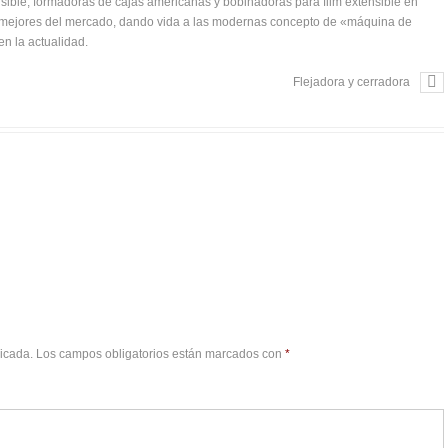
sible, formadoras de cajas americanas y bobinadoras para film extensible en
s mejores del mercado, dando vida a las modernas concepto de «máquina de
n la actualidad.
Flejadora y cerradora
licada.
Los campos obligatorios están marcados con
*