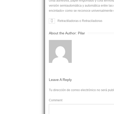
cinta adhesiva, papel engomado y cola termofu
versión semiautomática y automática entre la
encintado» como se reconoce universalmente e
Retractiladoras o Retraciladoras
About the Author:
Pilar
Leave A Reply
Tu dirección de correo electrónico no será pub
Comment