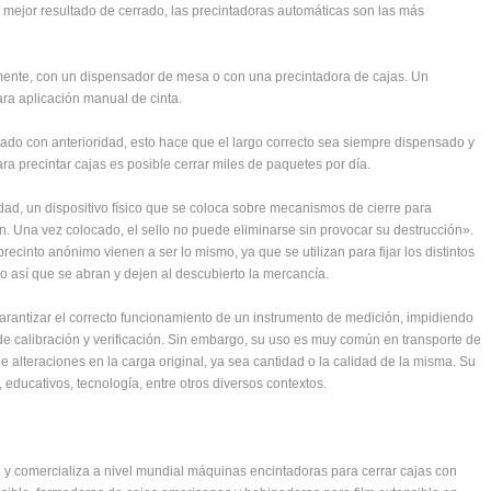
el mejor resultado de cerrado, las precintadoras automáticas son las más
mente, con un dispensador de mesa o con una precintadora de cajas. Un
ra aplicación manual de cinta.
stado con anterioridad, esto hace que el largo correcto sea siempre dispensado y
 precintar cajas es posible cerrar miles de paquetes por día.
ad, un dispositivo físico que se coloca sobre mecanismos de cierre para
n. Una vez colocado, el sello no puede eliminarse sin provocar su destrucción».
recinto anónimo vienen a ser lo mismo, ya que se utilizan para fijar los distintos
do así que se abran y dejen al descubierto la mercancía.
rantizar el correcto funcionamiento de un instrumento de medición, impidiendo
de calibración y verificación. Sin embargo, su uso es muy común en transporte de
de alteraciones en la carga original, ya sea cantidad o la calidad de la misma. Su
, educativos, tecnología, entre otros diversos contextos.
omercializa a nivel mundial máquinas encintadoras para cerrar cajas con