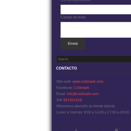
Correo electrónico
Campo de texto
Enviar
CONTACTO
Sitio web:
www.codimark.com
Facebook:
Codimark
Email:
info@codimark.com
Telf:
961301818
Ofrecemos atención al cliente directa
Lunes a Viernes: 9:00 a 14:00 y 17:00 a 20:00
L
M