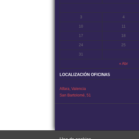
3
4
10
11
17
18
24
25
31
« Abr
LOCALIZACIÓN OFICINAS
Alfara, Valencia
San Bartolomé, 51