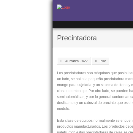
Precintadora
31 marzo, 2022
Pilar
Las precintadoras son máquinas que posibilitan
un lado, se halla la pequeña precintadora manu
mango para sujetarla, y un sistema de freno y co
clase de embalaje. Por otro lado, se pueden h
semiautomáticas, y por lo general conforman c
deslizantes y un cabezal de precinto que es el 
modelo.
Esta clase de equipos normalmente se encuent
productos manufacturados. Los productos deben 
palets. Con estas precintadoras de cajas se ci