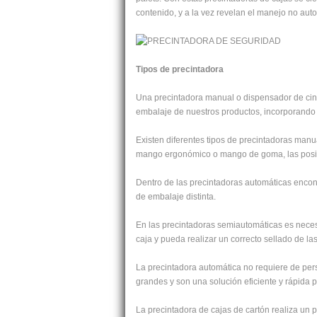
contenido, y a la vez revelan el manejo no aut
Tipos de precintadora
Una precintadora manual o dispensador de cint
embalaje de nuestros productos, incorporando un
Existen diferentes tipos de precintadoras manual
mango ergonómico o mango de goma, las posibi
Dentro de las precintadoras automáticas enco
de embalaje distinta.
En las precintadoras semiautomáticas es necesa
caja y pueda realizar un correcto sellado de la
La precintadora automática no requiere de perso
grandes y son una solución eficiente y rápida 
La precintadora de cajas de cartón realiza un 