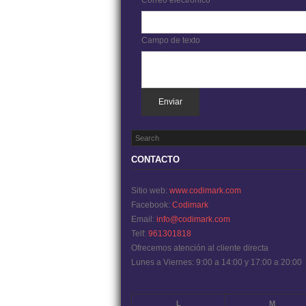
Correo electrónico
Campo de texto
Enviar
CONTACTO
Sitio web:
www.codimark.com
Facebook:
Codimark
Email:
info@codimark.com
Telf:
961301818
Ofrecemos atención al cliente directa
Lunes a Viernes: 9:00 a 14:00 y 17:00 a 20:00
L
M