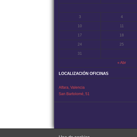
3
4
10
11
17
18
24
25
31
« Abr
LOCALIZACIÓN OFICINAS
Alfara, Valencia
San Bartolomé, 51