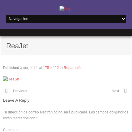
ReaJet
Published
at
175 × 112
in
Reparación
3 julio, 2017
Previous
Next
Leave A Reply
Tu dirección de correo electrónico no será publicada.
Los campos obligatorios
están marcados con
*
Comment