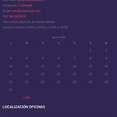
Sitio web:
www.codimark.com
Facebook:
Codimark
Email:
info@codimark.com
Telf:
961301818
Ofrecemos atención al cliente directa
Lunes a Viernes: 9:00 a 14:00 y 17:00 a 20:00
agosto 2026
L
M
X
J
V
S
D
1
2
3
4
5
6
7
8
9
10
11
12
13
14
15
16
17
18
19
20
21
22
23
24
25
26
27
28
29
30
31
« Abr
LOCALIZACIÓN OFICINAS