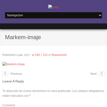
Markem-imaje
Published
at
180 × 112
in
Reparación
3 julio, 2017
Previous
Next
Leave A Reply
Tu dirección de correo electrónico no será publicada.
Los campos obligatorios
están marcados con
*
Comment