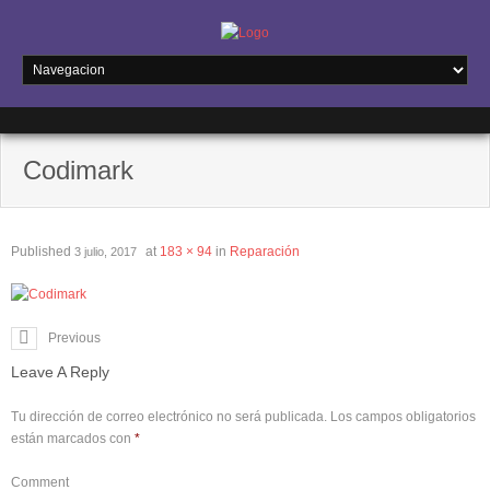
Codimark
Published
at
183 × 94
in
Reparación
3 julio, 2017
Previous
Leave A Reply
Tu dirección de correo electrónico no será publicada.
Los campos obligatorios
están marcados con
*
Comment