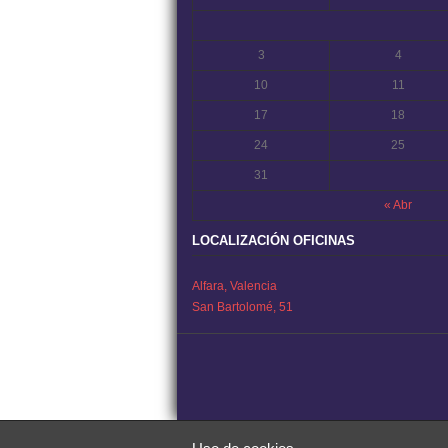
3
4
10
11
17
18
24
25
31
« Abr
LOCALIZACIÓN OFICINAS
Alfara, Valencia
San Bartolomé, 51