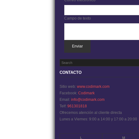
Correo electrónico
Campo de texto
Enviar
CONTACTO
Sitio web:
www.codimark.com
Facebook:
Codimark
Email:
info@codimark.com
Telf:
961301818
Ofrecemos atención al cliente directa
Lunes a Viernes: 9:00 a 14:00 y 17:00 a 20:00
L
M