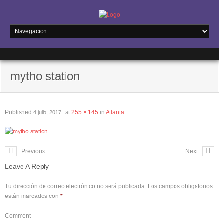
mytho station
Published
at
255 × 145
in
Atlanta
4 julio, 2017
Previous
Next
Leave A Reply
Tu dirección de correo electrónico no será publicada.
Los campos obligatorios
están marcados con
*
Comment