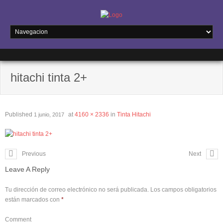
hitachi tinta 2+
Published
at
4160 × 2336
in
Tinta Hitachi
1 junio, 2017
Previous
Next
Leave A Reply
Tu dirección de correo electrónico no será publicada.
Los campos obligatorios
están marcados con
*
Comment