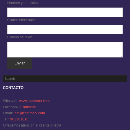
Nombre y apellidos
Correo electrónico
Campo de texto
Enviar
CONTACTO
Sitio web:
www.codimark.com
Facebook:
Codimark
Email:
info@codimark.com
Telf:
961301818
Ofrecemos atención al cliente directa